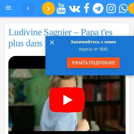
Песня №11 —



Ludivine Sagnier 
Ludivine Sagnier – Papa t'es
plus dans l'coup
close
Занимайтесь с нами
(курсы от 90€)
УЗНАТЬ ПОДРОБНЕЕ