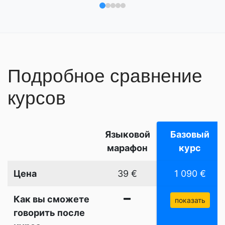
Отзыв 1
Отзыв 2
Отзыв 3
Отзыв 4
Отзыв 5
Подробное сравнение
курсов
Языковой
Базовый
марафон
курс
Цена
39 €
1 090 €
Как вы сможете
показать
говорить после