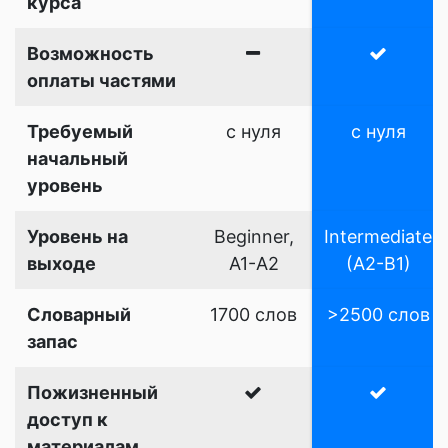
курса
Возможность
оплаты частями
Требуемый
с нуля
с нуля
начальный
уровень
Уровень на
Beginner,
Intermediate
выходе
A1-A2
(A2-B1)
Словарный
1700 слов
>2500 слов
запас
Пожизненный
доступ к
материалам