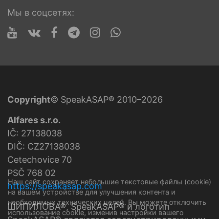
Мы в соцсетях:
Copyright
© SpeakASAP® 2010–2026
Alfares s.r.o.
IČ: 27138038
DIČ: CZ27138038
Cetechovice 70
PSČ 768 02
Наш сайт сохраняет небольшие текстовые файлы (cookie)
https://speakasap.com
на вашем устройстве для улучшения контента и
необходимых технических целей. Вы можете отключить
ШИПИЛОВА®, SpeakASAP® и логотип
использование cookie, изменив настройки вашего