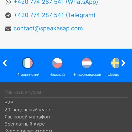
+420 774 287 541 (WhatsApp)
+420 774 287 541 (Telegram)
contact@speakasap.com
ский
Итальянский
Чешский
Нидерландский
Шведский
Языковые курсы
B2B
20-недельный курс
Языковой марафон
Бесплатный курс
Курс с репетитором