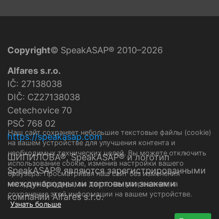
Copyright
© SpeakASAP® 2010–2026
Alfares s.r.o.
IČ: 27138038
DIČ: CZ27138038
Cetechovice 70
PSČ 768 02
Наш сайт сохраняет небольшие текстовые файлы (cookie)
https://speakasap.com
на вашем устройстве для улучшения контента и
необходимых технических целей. Вы можете отключить
ШИПИЛОВА®, SpeakASAP® и логотип
использование cookie, изменив настройки вашего
SpeakASAP® являются зарегистрированными
браузера. Просматривая наш сайт без изменения
международными торговыми знаками
настроек браузера, вы даете нам разрешение на
сохранение этой информации на вашем устройстве.
компании Alfares s.r.o.
Узнать больше