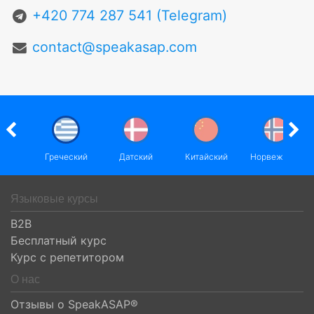
+420 774 287 541 (Telegram)
contact@speakasap.com
ский
Греческий
Датский
Китайский
Норвежский
Языковые курсы
B2B
Бесплатный курс
Курс с репетитором
О нас
Отзывы о SpeakASAP®