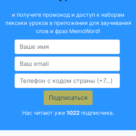
и получите промокод и доступ к наборам
лексики уроков в приложении для заучивания
слов и фраз MemoWord!
Подписаться
Нас читают уже
1022
подписчика.