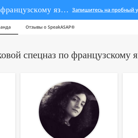
Языковой спецназ. Команда по французскому языку SpeakASAP®
Запишитесь на пробный у
анда
Отзывы о SpeakASAP®
овой спецназ по французскому 