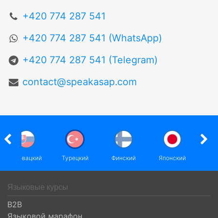
+420 774 287 541
+420 774 287 541 (WhatsApp)
+420 774 287 541 (Telegram)
contact@speakasap.com
Словацкий
Турецкий
Финский
Японский
Языковые курсы
B2B
Языковой марафон