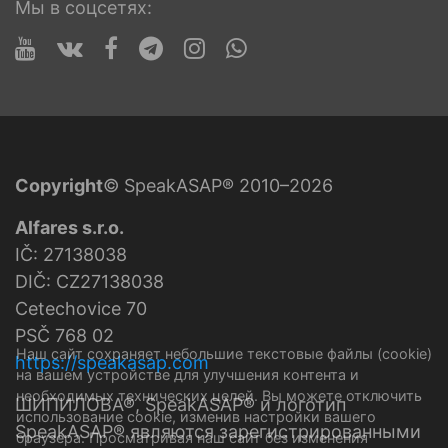
Мы в соцсетях:
Copyright
© SpeakASAP® 2010–2026
Alfares s.r.o.
IČ: 27138038
DIČ: CZ27138038
Cetechovice 70
PSČ 768 02
Наш сайт сохраняет небольшие текстовые файлы (cookie)
https://speakasap.com
на вашем устройстве для улучшения контента и
необходимых технических целей. Вы можете отключить
ШИПИЛОВА®, SpeakASAP® и логотип
использование cookie, изменив настройки вашего
SpeakASAP® являются зарегистрированными
браузера. Просматривая наш сайт без изменения