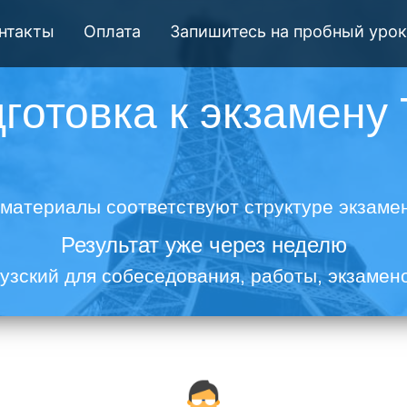
нтакты
Оплата
Запишитесь на пробный урок
готовка к экзамену
материалы соответствуют структуре экзаме
Результат уже через неделю
зский для собеседования, работы, экзамено