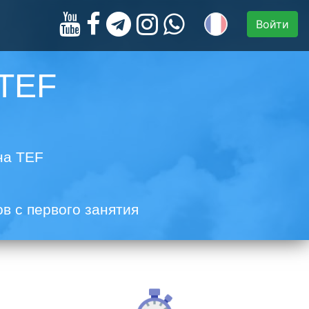
Войти
 TEF
на TEF
в с первого занятия