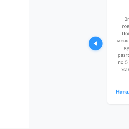
В
го
По
меня
Предыдущи
ку
разг
по 5
жал
Ната