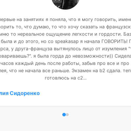
первые на занятиях я поняла, что я могу говорить, имен
ворить то, что думаю, то что хочу сказать на французск
мню то нереальное ощущение легкости и гордости. Баз
 была и до этого, но со speakasap я начала ГОВОРИТЬ! 
й
рса, у друга-француза вытянулось лицо от изумления 
овариваешь?". я была горда до невозможности)) Сидел
 часов каждый день после работы, забыв про все и про 
ея, что не начала все раньше. Экзамен на b2 сдала. те
готовлюсь на c2...
лия Сидоренко
Отзыв 1
Отзыв 2