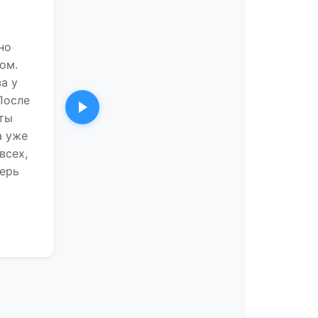
но
ом.
а у
После
Следующий
"ты
а уже
всех,
перь