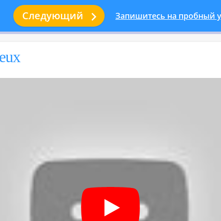

Следующий
Запишитесь на пробный у
veux