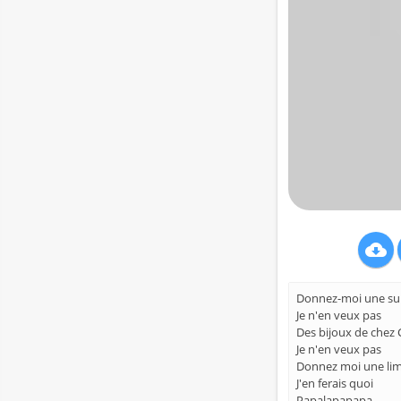

Donnez-moi une suit
Je n'en veux pas
Des bijoux de chez 
Je n'en veux pas
Donnez moi une lim
J'en ferais quoi
Papalapapapa