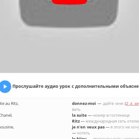

Про­слу­шай­те аудио урок с до­пол­ни­тель­ны­ми объ­яс­не­
e au Ritz,
donnez-moi
—
дайте мне
(
2 л. мн
вать
Chanel,
la suite
—
номер в го­сти­ни­це
Ritz
—
меж­ду­на­род­ная сеть оте­ле
ousine,
je n'en veux pas
—
я этого не хоч
—
хо­теть
le bijou
—
дра­го­цен­ность; укра­ше