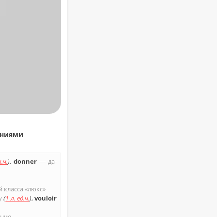
ни­я­ми
.ч.
)
,
donner
—
да­
й клас­са «люкс»
у
(
1 л. ед.ч.
)
,
vouloir
­ние