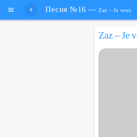
Песня №16 —


Zaz – Je veux
Zaz – Je 