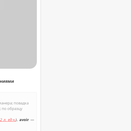
ни­я­ми
­не­ра; по­вад­ка
; по об­раз­цу
2 л. ед.ч.
)
,
avoir
—