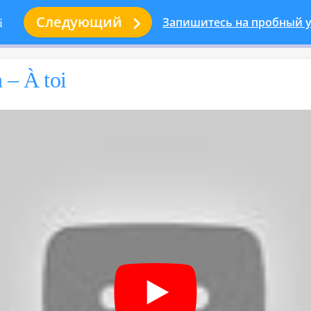

Следующий
Запишитесь на пробный у
i
 – À toi