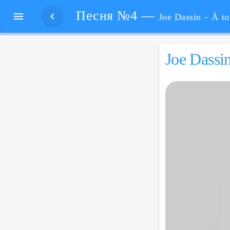
Песня №4 —


Joe Dassin – À to
Joe Dassin