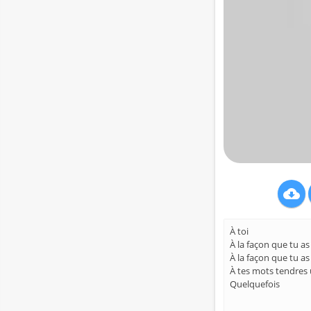

À toi
À la façon que tu as
À la façon que tu as
À tes mots tendres u
Quelquefois