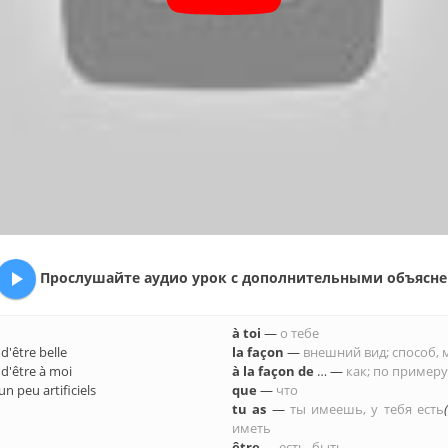

Про­слу­шай­те аудио урок с до­пол­ни­тель­ны­ми объ­яс­не­
à toi
—
о тебе
 d'être belle
la façon
—
внеш­ний вид; спо­соб, ма
 d'être à moi
à la façon de
… —
как; по при­ме­ру
n peu artificiels
que
—
что
tu as
—
ты име­ешь, у тебя есть
(
иметь
être
—
есть, быть