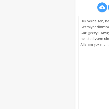

Her yerde sen, h
Geçmiyor dinmiyo
Gün geceye kavu
ne istediysem ol
Allahım yok mu il