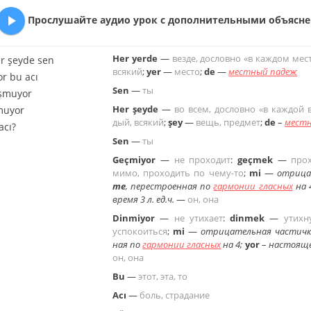

Про­слу­шай­те аудио урок с до­пол­ни­тель­ны­ми объ­яс­не­
Her yerde
—
везде, до­слов­но «в каж­дом мес
er şeyde sen
вся­кий
;
yer
—
место
;
de
—
мест­ный падеж
r bu acı
Sen
—
ты
şmuyor
Her şeyde
—
во всем, до­слов­но «в каж­дой
muyor
дый, вся­кий
;
şey
—
вещь, пред­мет
;
de
–
мест­
acı?
Sen
—
ты
Geçmiyor
—
не про­хо­дит
:
geçmek
—
про­
мимо, про­хо­дить по че­му-то
;
mi
—
от­ри­ца
me
, пе­ре­стро­ен­ная по
гар­мо­нии глас­ных
на 
время 3 л. ед.ч.
—
он, она
Dinmiyor
—
не ути­ха­ет
:
dinmek
—
утих­н
успо­ко­ить­ся
;
mi
—
от­ри­ца­тель­ная ча­стич­
ная по
гар­мо­нии глас­ных
на 4;
yor
–
на­сто­я­щ
он, она
Bu
—
этот, эта, то
Acı
—
боль, стра­да­ние