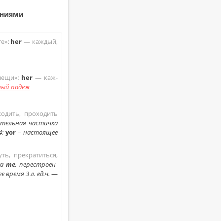
ни­я­ми
те»
:
her
—
каж­дый,
 вещи»
:
her
—
каж­
ный падеж
хо­дить, про­хо­дить
­тель­ная ча­стич­ка
4;
yor
–
на­сто­я­щее
уть, пре­кра­тить­ся,
ка
me
, пе­ре­стро­ен­
ее время 3 л. ед.ч.
—