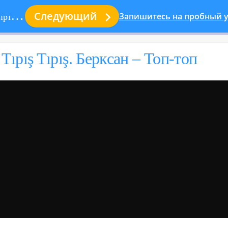

Следующий
Запишитесь на пробный у
оп-топ
Tıpış Tıpış. Берк­сан – Топ-топ