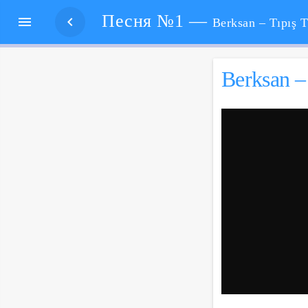
Песня №1 —


Berksan – Tıpış Tıpış. Берксан – Т
Berksan – 