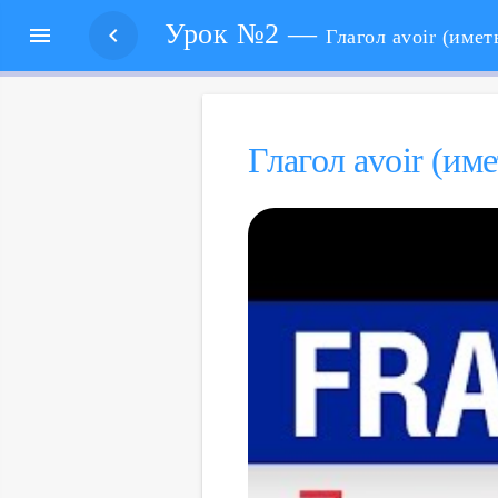
Урок №2 —


Глагол avoir (имет
Гла­гол avoir (име