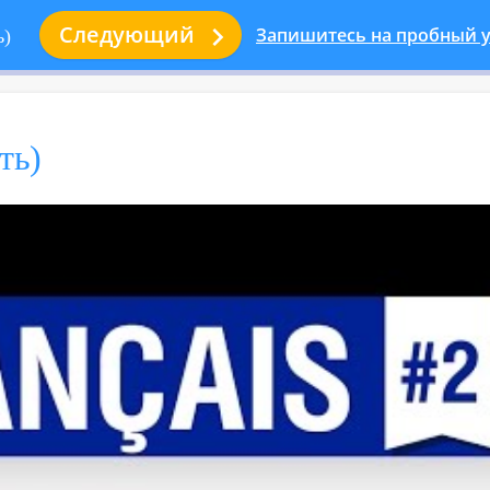

Следующий
Запишитесь на пробный у
ь)
ть)