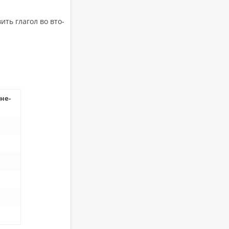
ить гла­гол во вто­
­не­