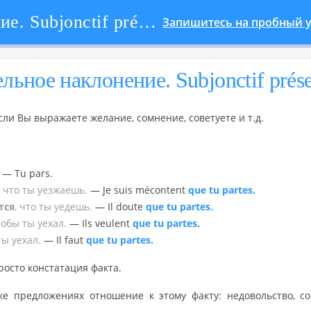
Сослагательное наклонение. Subjonctif présent
Запишитесь на пробный у
тель­ное на­кло­не­ние. Subjonctif prés
 Вы вы­ра­жа­е­те же­ла­ние, со­мне­ние, со­ве­ту­е­те и т.д.
— Tu pars.
что ты уез­жа­ешь.
— Je suis mécontent
que tu partes.
т­ся
, что ты уедешь.
— Il doute
que tu partes.
тобы ты уехал.
— Ils veulent
que tu partes.
ты уехал.
— Il faut
que tu partes.
о­сто кон­ста­та­ция факта.
же пред­ло­же­ни­ях от­но­ше­ние к этому факту: недо­воль­ство, со­