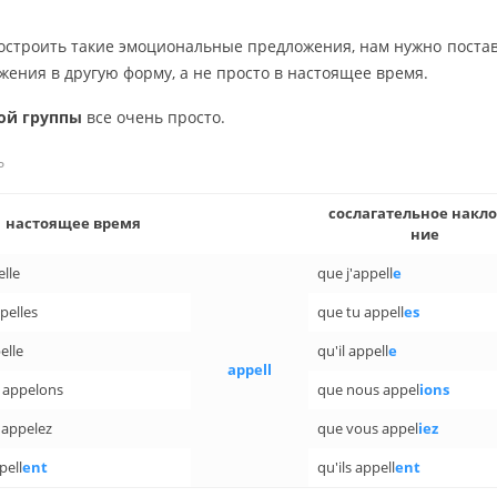
­стро­ить такие эмо­ци­о­наль­ные пред­ло­же­ния, нам нужно по­ста­в
же­ния в дру­гую форму, а не про­сто в на­сто­я­щее время.
ой груп­пы
все очень про­сто.
ь
со­сла­га­тель­ное на­кло
на­сто­я­щее время
ние
elle
que j'appell
e
pelles
que tu appell
es
elle
qu'il appell
e
appell
 appelons
que nous appel
ions
 appelez
que vous appel
iez
pell
ent
qu'ils appell
ent