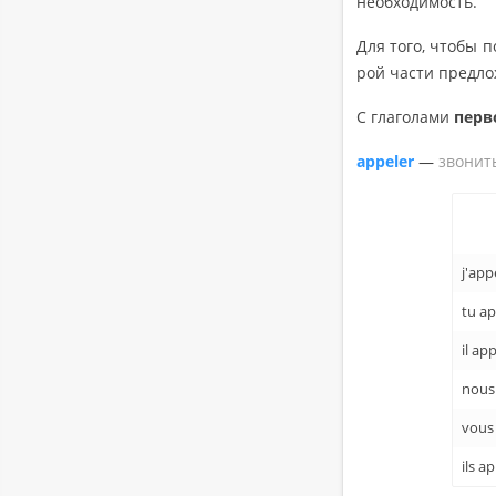
необ­хо­ди­мость.
Для того, чтобы по
рой части пред­ло­
С гла­го­ла­ми
пер­в
appeler
—
зво­нит
j'app
tu ap
il app
nous
vous
ils ap