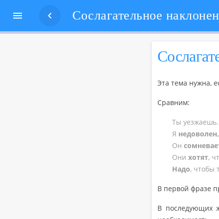


Со­сла­га­
Эта тема нужна, если
Срав­ним:
Ты уез­жа­ешь.
Я
недо­во­лен,
Он
со­мне­ва­е
Они
хотят
, ч
Надо
, чтобы 
В пер­вой фразе пр
В по­сле­ду­ю­щих 