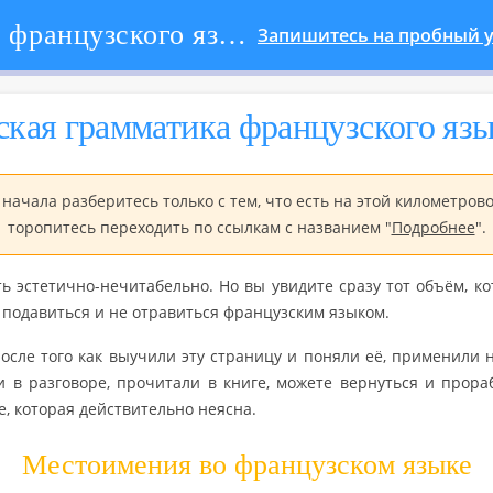
Человеческая грамматика французского языка
Запишитесь на пробный у
е­ская грам­ма­ти­ка фран­цуз­ско­го яз
на­ча­ла раз­бе­ри­тесь толь­ко с тем, что есть на этой ки­ло­мет­ро­в
то­ро­пи­тесь пе­ре­хо­дить по ссыл­кам с на­зва­ни­ем "
По­дроб­нее
".
 эс­те­тич­но-нечи­та­бель­но. Но вы уви­ди­те сразу тот объём, к
по­да­вить­ся и не отра­вить­ся фран­цуз­ским язы­ком.
осле того как вы­учи­ли эту стра­ни­цу и по­ня­ли её, при­ме­ни­ли н
 в раз­го­во­ре, про­чи­та­ли в книге, мо­же­те вер­нуть­ся и про­ра
, ко­то­рая дей­стви­тель­но неяс­на.
Ме­сто­име­ния во фран­цуз­ском языке