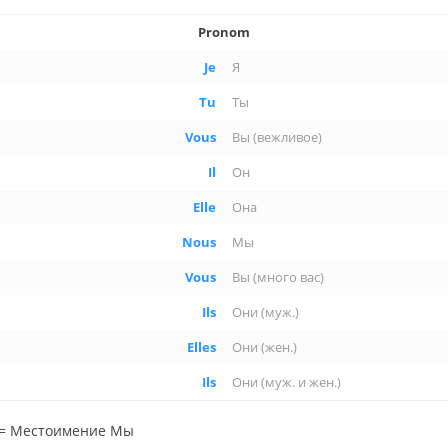
Pronom
Je
Я
Tu
Ты
Vous
Вы (веж­ли­вое)
Il
Он
Elle
Она
Nous
Мы
Vous
Вы (много вас)
Ils
Они (муж.)
Elles
Они (жен.)
Ils
Они (муж. и жен.)
= Ме­сто­име­ние Мы