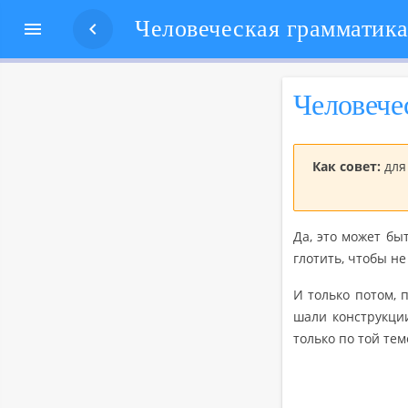


Че­ло­ве­ч
Как совет:
для 
Да, это может быть
гло­тить, чтобы не 
И толь­ко потом, п
ша­ли кон­струк­ции
толь­ко по той теме