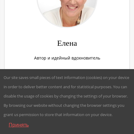
Елена
Автор и идейный вдохновитель
Our site saves small pieces of text information (cookies) on your device
in order to deliver better content and for statistical purposes. You can
disable the usage of cookies by changing the settings of your browser.
By browsing our website without changing the browser settings you
grant us permission to store that information on your device.
Принять