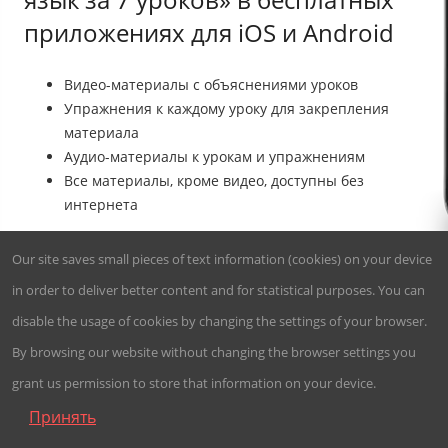
приложениях для iOS и Android
Видео-материалы с объяснениями уроков
Упражнения к каждому уроку для закрепления
материала
Аудио-материалы к урокам и упражнениям
Все материалы, кроме видео, доступны без
интернета
4,74
Our site saves small pieces of text information (cookies) on your device
1 787 156
in order to deliver better content and for statistical purposes. You can




установок
disable the usage of cookies by changing the settings of your browser.

By browsing our website without changing the browser settings you
grant us permission to store that information on your device.
Принять