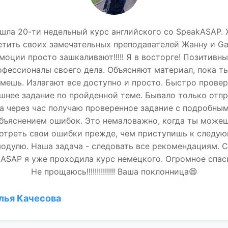
шла 20-ти недельный курс английского со SpeakASAP. 
тить своих замечательных преподавателей Жанну и Ga
моции просто зашкаливают!!!!! Я в восторге! Позитивны
офессионалы своего дела. Объясняют материал, пока ты
мешь. Излагают все доступно и просто. Быстро прове
шнее задание по пройденной теме. Бывало только отпр
й
а через час получаю проверенное задание с подробны
бъяснением ошибок. Это немаловажно, когда ты може
отреть свои ошибки прежде, чем приступишь к следу
одулю. Наша задача - следовать все рекомендациям. 
ASAP я уже проходила курс немецкого. Огромное спасиб
Не прощаюсь!!!!!!!!!!!!!! Ваша поклонница😄
лья Качесова