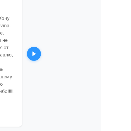
Хочу
vina.
е,
 не
ряют
авлю,
Следующий
м
шь
ющему
Со
о!!!!!