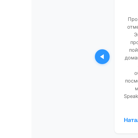
Про
отме
Э
пр
пой
дома
Предыдущи
о
посм
м
Speak
Ната