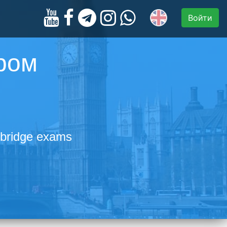
Войти
ром
bridge exams