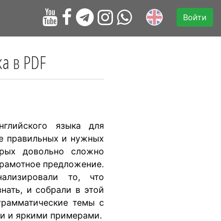
Войти
ка в PDF
нглийского языка для
е правильных и нужных
орых довольно сложно
грамотное предложение.
ализировали то, что
нать, и собрали в этой
 грамматические темы с
и и яркими примерами.