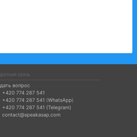
ратная связь
дать вопрос
+420 774 287 541
+420 774 287 541
(
WhatsApp
)
+420 774 287 541 (Telegram)
contact@speakasap.com