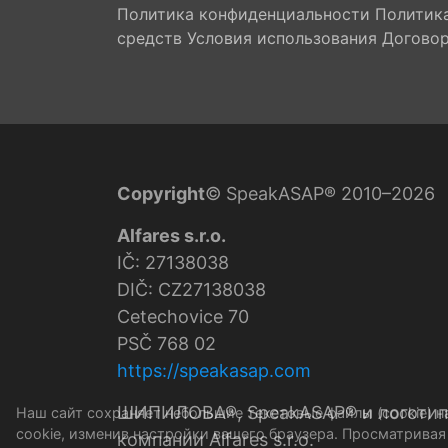
Политика конфиденциальности
Политика
средств
Условия использования
Договор
Copyright
© SpeakASAP® 2010–2026
Alfares s.r.o.
IČ: 27138038
DIČ: CZ27138038
Cetechovice 70
PSČ 768 02
https://speakasap.com
ШИПИЛОВА®, SpeakASAP® и логотип
Наш сайт сохраняет небольшие текстовые файлы (cookie) 
cookie, изменив настройки вашего браузера. Просматривая
компании Alfares s.r.o.