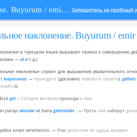
Повелительное наклонение. Buyurum / emir kipi
Запишитесь на пробный у
ель­ное на­кло­не­ние. Buyurum / emir
­кло­не­ние
в ту­рец­ком языке вы­ра­жа­ет при­каз к со­вер­ше­нию дей
возь­ми
—
al
и т.д.)
тель­ное на­кло­не­ние
слу­жит для вы­ра­же­ния ува­жи­тель­но­го от­но
 (
buyurunuz
—
про­хо­ди­те
(до­слов­но:
из­воль­те прой­ти
),
geliniz
 прий­ти
)).
bize
gel
.–
Се­год­ня ве­че­ром
при­хо­ди
к нам.
an parayı
alsınlar
ve bana
getirsinler
. —
Пусть
они
за­бе­рут
день­
yoksa sınavı veremezsin. —
Учи
уроки или не сдашь эк­за­мен.