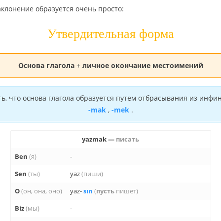
­кло­не­ние об­ра­зу­ет­ся очень про­сто:
Утвер­ди­тель­ная форма
Ос­но­ва гла­го­ла
+
лич­ное окон­ча­ние ме­сто­име­ний
 что ос­но­ва гла­го­ла об­ра­зу­ет­ся путем от­бра­сы­ва­ния из ин­фи­н
-mak
,
-mek
.
yazmak —
пи­сать
Ben
(я)
-
Sen
(ты)
yaz
(пиши)
O
(он, она, оно)
yaz-
sın
(
пусть
пишет)
Biz
(мы)
-