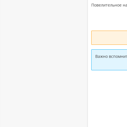
По­ве­ли­тель­ное на
Важно вспом­нить,