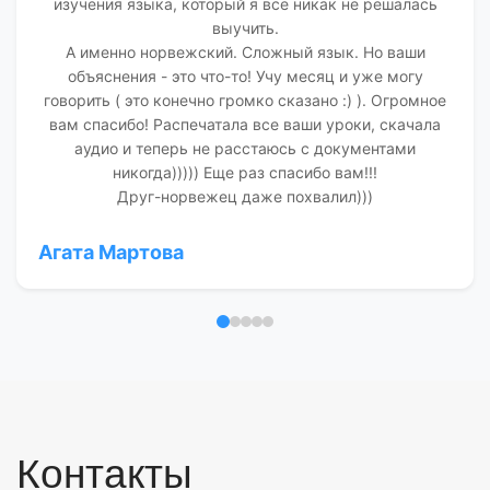
изучения языка, который я все никак не решалась
выучить.
А именно норвежский. Сложный язык. Но ваши
объяснения - это что-то! Учу месяц и уже могу
говорить ( это конечно громко сказано :) ). Огромное
вам спасибо! Распечатала все ваши уроки, скачала
аудио и теперь не расстаюсь с документами
никогда))))) Еще раз спасибо вам!!!
Друг-норвежец даже похвалил)))
Агата Мартова
Отзыв 1
Отзыв 2
Отзыв 3
Отзыв 4
Отзыв 5
Контакты