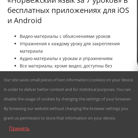
бесплатных приложениях для iOS
и Android
Видео-материалы с объяснениями уроков
Упражнения к каждому уроку для закрепления
материала
Аудио-материалы к урокам и упражнениям
Все материалы, кроме видео, доступны без
интернета
Our site saves small pieces of text information (cookies) on your device
4,95
in order to deliver better content and for statistical purposes. You can
41 569
disable the usage of cookies by changing the settings of your browser.




установок
By browsing our website without changing the browser settings you

grant us permission to store that information on your device.
Принять