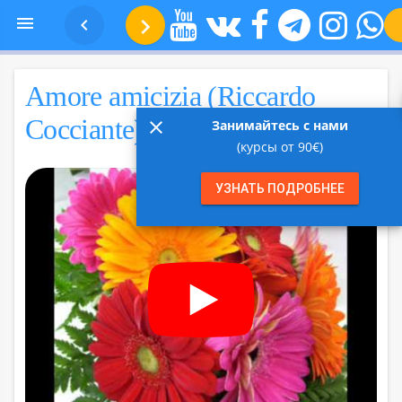
Песня №16 —



Amore amicizia 
Amore amicizia (Riccardo
Cocciante)
close
Занимайтесь с нами
(курсы от 90€)
УЗНАТЬ ПОДРОБНЕЕ