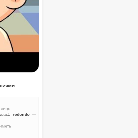
ни­я­ми
—
лицо
аск.),
redondo
—
иметь