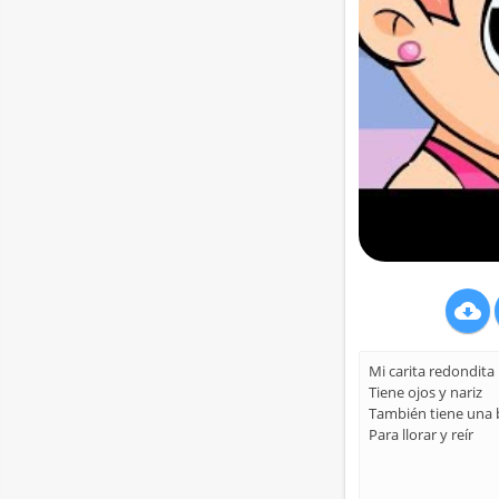

Mi carita redondita
Tiene ojos y nariz
También tiene una 
Para llorar y reír