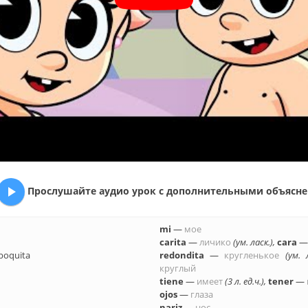

Про­слу­шай­те аудио урок с до­пол­ни­тель­ны­ми объ­яс­не­
mi
—
мое
carita
—
ли­чи­ко
(ум. ласк.),
cara
boquita
redondita
—
круг­лень­кое
(ум. л
круг­лый
tiene
—
имеет
(3 л. ед.ч.),
tener
—
ojos
—
глаза
nariz
—
нос