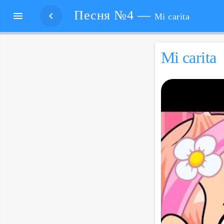
Песня №4 —


Mi carita
Mi carita