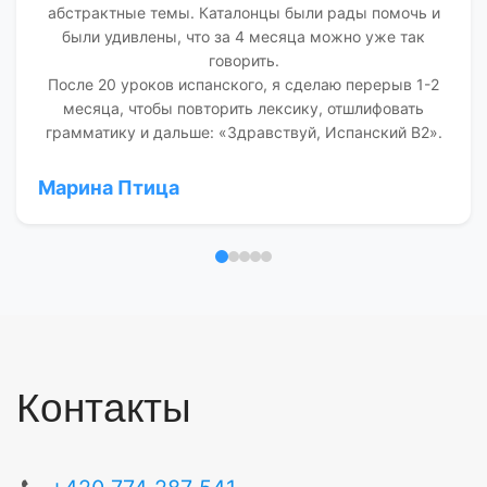
абстрактные темы. Каталонцы были рады помочь и
были удивлены, что за 4 месяца можно уже так
говорить.
После 20 уроков испанского, я сделаю перерыв 1-2
месяца, чтобы повторить лексику, отшлифовать
грамматику и дальше: «Здравствуй, Испанский В2».
Марина Птица
Отзыв 1
Отзыв 2
Отзыв 3
Отзыв 4
Отзыв 5
Контакты