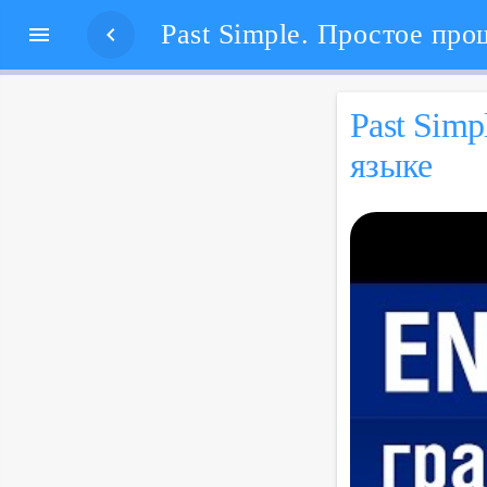


Past Simp
языке