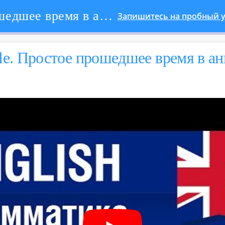
Past Simple. Простое прошедшее время в английском языке
Запишитесь на пробный у
le. Про­стое про­шед­шее время в ан