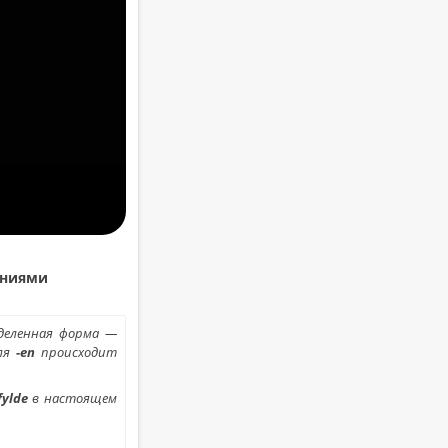
ни­я­ми
­де­лен­ная форма —
­ля
-en
про­ис­хо­дит
fylde
в на­сто­я­щем