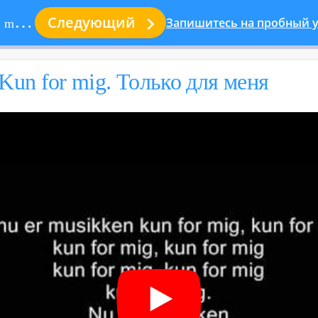

Следующий
Запишитесь на пробный у
 меня
Kun for mig. Толь­ко для меня