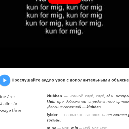

Про­слу­шай­те аудио урок с до­пол­ни­тель­ны­ми объ­яс­не­
klubben
—
ноч­ной клуб, клуб
,
ед.ч. неопре
ine årer
klub
; при до­бав­ле­нии опре­де­лен­но­го ар­тик
å alle sår
удво­е­ние со­глас­ной —
klubben
svage tårer
fylder
—
на­пол­нять, за­пол­нять
,
от гла­го­ла
вре­ме­ни
mine
—
мои
,
min
—
мой, моя, мое