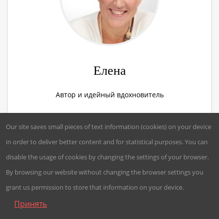
Елена
Автор и идейный вдохновитель
Our site saves small pieces of text information (cookies) on your device
in order to deliver better content and for statistical purposes. You can
disable the usage of cookies by changing the settings of your browser.
By browsing our website without changing the browser settings you
grant us permission to store that information on your device.
Принять