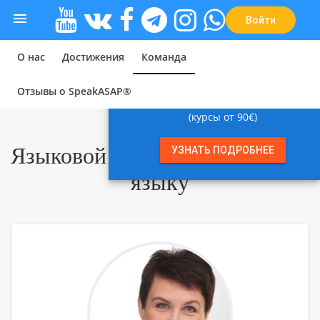
Языковой спецназ. Команда по

Войти
О нас
Достижения
Команда
Отзывы о SpeakASAP®
close
Занимайтесь с нами
(курсы от 90€)
Языковой спецназ по датскому
УЗНАТЬ ПОДРОБНЕЕ
языку