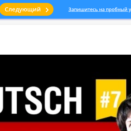

Следующий
Запишитесь на пробный у