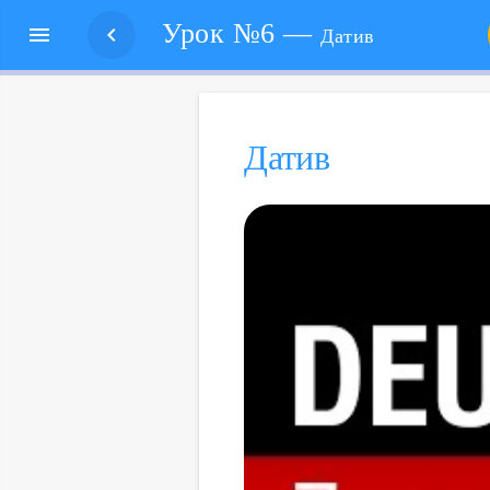
Урок №6 —


Датив
Датив