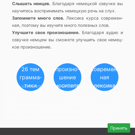
Слы­шать нем­цев.
Бла­го­да­ря немец­кой озвуч­ке вы
на­учи­тесь вос­при­ни­мать немец­кую речь на слух.
За­пом­ни­те много слов.
Лек­си­ка курса со­вре­мен­
ная, по­это­му вы изу­чи­те много по­лез­ных слов.
Улуч­ши­те свое про­из­но­ше­ние.
Бла­го­да­ря аудио и
озвуч­ке нем­цем вы смо­же­те улуч­шить свое немец­
кое про­из­но­ше­ние.
26 тем
про­из­но­
со­вре­мен­
грам­ма­
ше­ние
ная
ти­ки
но­си­те­ля
лек­си­ка
Our site saves small pieces of text information (cookies) on
your device in order to deliver better content and for
statistical purposes. You can disable the usage of cookies by
changing the settings of your browser. By browsing our
website without changing the browser settings you grant us
permission to store that information on your device.
Принять