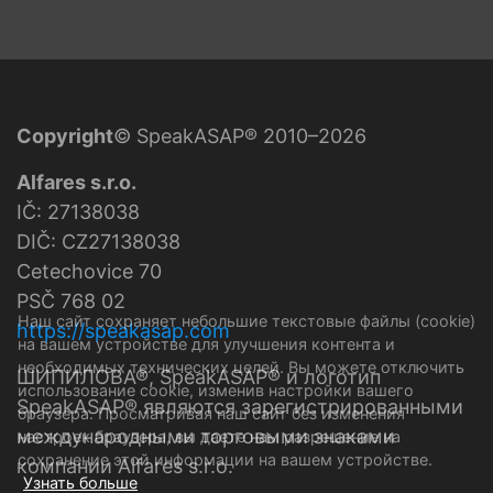
Copyright
© SpeakASAP® 2010–2026
Alfares s.r.o.
IČ: 27138038
DIČ: CZ27138038
Cetechovice 70
PSČ 768 02
Наш сайт сохраняет небольшие текстовые файлы (cookie)
https://speakasap.com
на вашем устройстве для улучшения контента и
необходимых технических целей. Вы можете отключить
ШИПИЛОВА®, SpeakASAP® и логотип
использование cookie, изменив настройки вашего
SpeakASAP® являются зарегистрированными
браузера. Просматривая наш сайт без изменения
международными торговыми знаками
настроек браузера, вы даете нам разрешение на
сохранение этой информации на вашем устройстве.
компании Alfares s.r.o.
Узнать больше