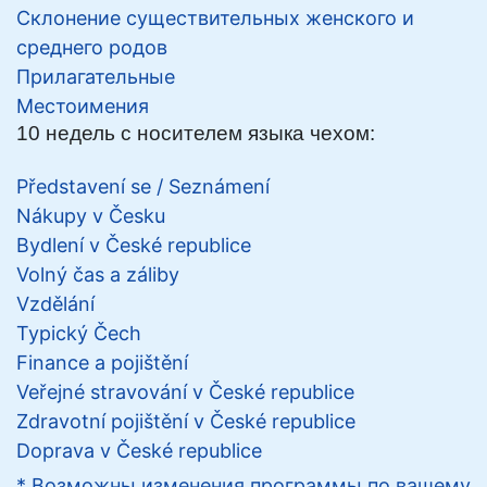
Склонение существительных женского и
среднего родов
Прилагательные
Местоимения
10 недель с носителем языка чехом:
Představení se / Seznámení
Nákupy v Česku
Bydlení v České republice
Volný čas a záliby
Vzdělání
Typický Čech
Finance a pojištění
Veřejné stravování v České republice
Zdravotní pojištění v České republice
Doprava v České republice
* Возможны изменения программы по вашему