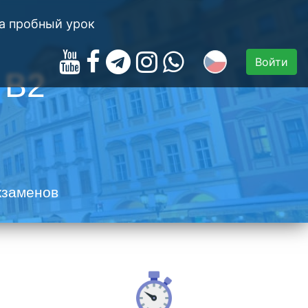
а пробный урок
Войти
 B2
кзаменов