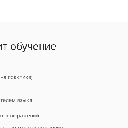
ит обучение
на практике;
телем языка;
атых выражений.
ьно, по мере усложнения.