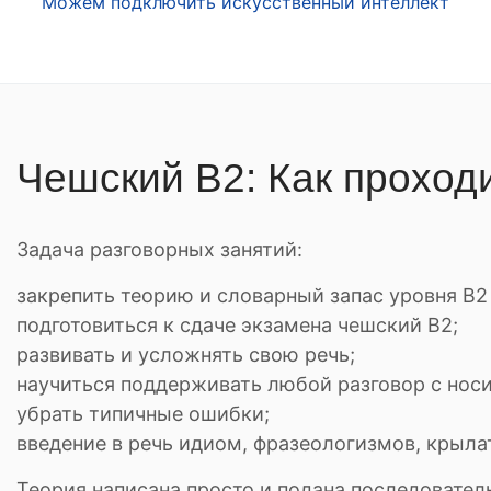
Можем подключить искусственный интеллект
Чешский B2: Как проход
Задача разговорных занятий:
закрепить теорию и словарный запас уровня В2 
подготовиться к сдаче экзамена чешский B2;
развивать и усложнять свою речь;
научиться поддерживать любой разговор с носи
убрать типичные ошибки;
введение в речь идиом, фразеологизмов, крыл
Теория написана просто и подана последовател