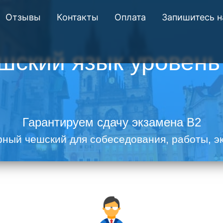
Отзывы
Контакты
Оплата
Запишитесь н
шский язык уровень
Гарантируем сдачу экзамена B2
рный чешский для собеседования, работы, э