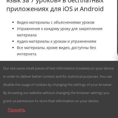
приложениях для iOS и Android
Видео-материалы с объяснениями уроков
Упражнения к каждому уроку для закрепления
материала
Аудио-материалы к урокам и упражнениям
Все материалы, кроме видео, доступны без
интернета
4,74
Our site saves small pieces of text information (cookies) on your device
45 103
in order to deliver better content and for statistical purposes. You can




установки
disable the usage of cookies by changing the settings of your browser.

By browsing our website without changing the browser settings you
grant us permission to store that information on your device.
Принять