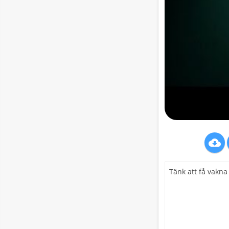

Tänk att få vakna