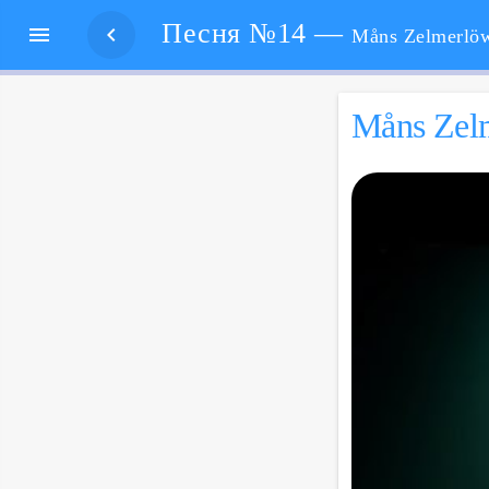
Песня №14 —


Måns Zelmerlöw – Ett lyckligt slut. Счастлив
Måns Zelm