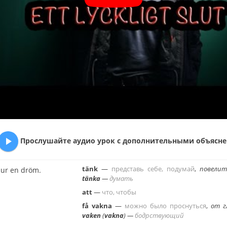

Про­слу­шай­те аудио урок с до­пол­ни­тель­ны­ми объ­яс­не­
tänk
—
пред­ставь себе, по­ду­май
,
по­ве­ли
 ur en dröm.
tänka
—
ду­мать
att
—
что, чтобы
få vakna
—
можно было проснуть­ся
,
от г
vaken
(
vakna
) —
бодр­ству­ю­щий