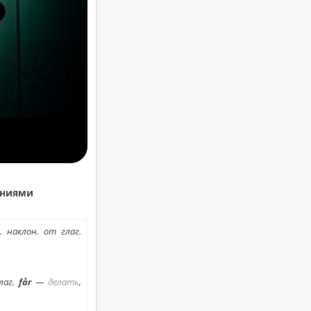
ни­я­ми
т. на­клон. от глаг.
лаг.
får
—
де­лать
,