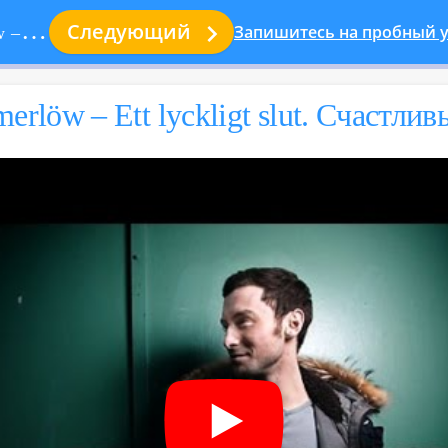

Следующий
Запишитесь на пробный у
ый конец
erlöw – Ett lyckligt slut. Счаст­ли­