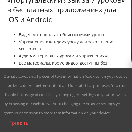
в бесплатных приложениях для
iOS и Android
Видео-материалы с объяснениями уроков
Упражнения к каждому уроку для закрепления
материала
Аудио-материалы к урокам и упражнениям
Все материалы, кроме видео, доступны без
интернета
Our site saves small pieces of text information (cookies) on your device
4,54
in order to deliver better content and for statistical purposes. You can
48 045
disable the usage of cookies by changing the settings of your browser.




установок
By browsing our website without changing the browser settings you

grant us permission to store that information on your device.
Принять