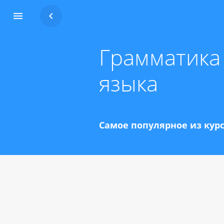


Грамматика
языка
Самое популярное из кур