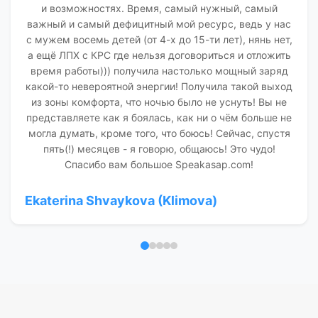
и возможностях. Время, самый нужный, самый
важный и самый дефицитный мой ресурс, ведь у нас
с мужем восемь детей (от 4-х до 15-ти лет), нянь нет,
а ещё ЛПХ с КРС где нельзя договориться и отложить
время работы))) получила настолько мощный заряд
какой-то невероятной энергии! Получила такой выход
из зоны комфорта, что ночью было не уснуть! Вы не
представляете как я боялась, как ни о чём больше не
могла думать, кроме того, что боюсь! Сейчас, спустя
пять(!) месяцев - я говорю, общаюсь! Это чудо!
Спасибо вам большое Speakasap.com!
Ekaterina Shvaykova (Klimova)
Отзыв 1
Отзыв 2
Отзыв 3
Отзыв 4
Отзыв 5