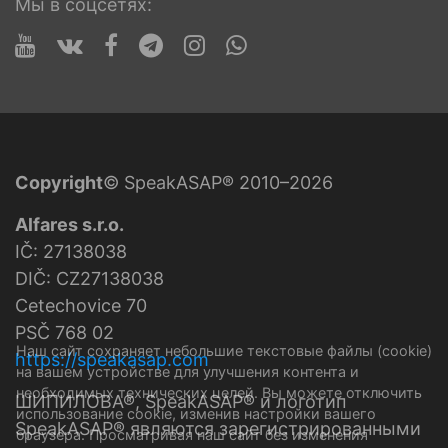
Мы в соцсетях:
Copyright
© SpeakASAP® 2010–2026
Alfares s.r.o.
IČ: 27138038
DIČ: CZ27138038
Cetechovice 70
PSČ 768 02
Наш сайт сохраняет небольшие текстовые файлы (cookie)
https://speakasap.com
на вашем устройстве для улучшения контента и
необходимых технических целей. Вы можете отключить
ШИПИЛОВА®, SpeakASAP® и логотип
использование cookie, изменив настройки вашего
SpeakASAP® являются зарегистрированными
браузера. Просматривая наш сайт без изменения