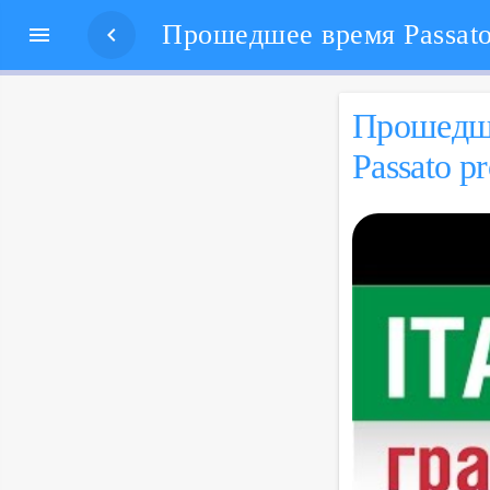


Про­шед­ше
Passato p