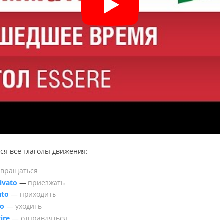
­ся все гла­го­лы дви­же­ния:
­вра­щать­ся
rivato
—
при­ез­жать
uto
—
при­хо­дить
to
—
ухо­дить
ire
—
от­прав­лять­ся