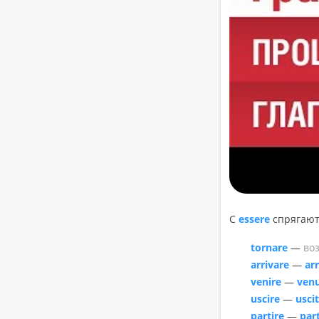
С
essere
спря­га­ют
tornare
—
воз
arrivare
—
ar
venire
—
ven
uscire
—
usci
partire
—
part