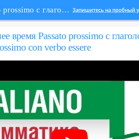
Прошедшее время Passato prossimo с глаголом essere. Passato prossimo con verbo essere
Запишитесь на пробный у
е время Passato prossimo с гла­го­л
rossimo con verbo essere