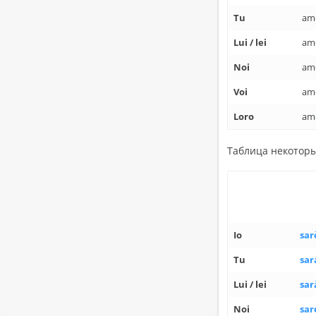
Tu
am
Lui / lei
am
Noi
am
Voi
am
Loro
am
Таб­ли­ца неко­то­ры
Io
sar
Tu
sar
Lui / lei
sar
Noi
sa