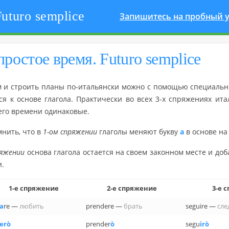
uturo semplice
Запишитесь на пробный у
 про­стое время. Futuro semplice
м и стро­ить планы по-ита­льян­ски можно с по­мо­щью спе­ци­аль­н
­ся к ос­но­ве гла­го­ла. Прак­ти­че­ски во всех 3-х спря­же­ни­ях ита­
­го вре­ме­ни оди­на­ко­вые.
м­нить, что в
1-ом спря­же­нии
гла­го­лы ме­ня­ют букву
а
в ос­но­ве н
я­же­нии
ос­но­ва гла­го­ла оста­ет­ся на своем за­кон­ном месте и до­б
и.
1-е спря­же­ние
2-е спря­же­ние
3-е с
a
re —
лю­бить
prendere —
брать
seguire —
сле­
erò
prender
ò
segu
irò