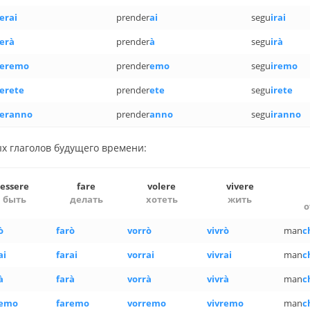
erai
prender
ai
segu
irai
erà
prender
à
segu
irà
eremo
prender
emo
segu
iremo
erete
prender
ete
segu
irete
eranno
prender
anno
segu
iranno
х гла­го­лов бу­ду­ще­го вре­ме­ни:
essere
fare
volere
vivere
быть
де­лать
хо­теть
жить
о
ò
farò
vorrò
vivrò
man
c
ai
farai
vorrai
vivrai
man
c
à
farà
vorrà
vivrà
man
c
remo
faremo
vorremo
vivremo
man
c