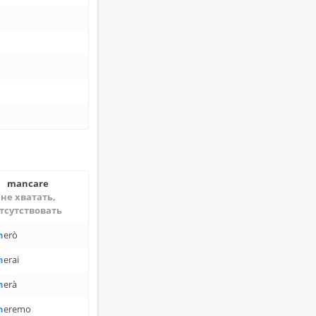
mancare
не хва­тать,
т­сут­ство­вать
h
erò
h
erai
h
erà
h
eremo