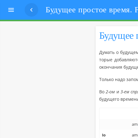
Будущее простое время. F


Бу­ду­щее
Ду­мать о бу­ду­ще
то­рые до­бав­ля­ют
окон­ча­ния бу­ду­ще
Толь­ко надо за­по
Во
2-ом
и
3-ем спр
бу­ду­ще­го вре­ме­н
am
Io
am