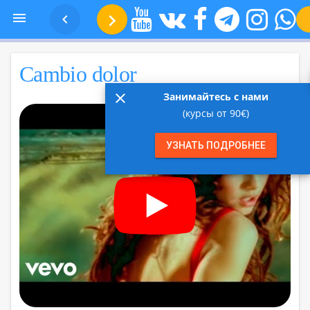
Песня №13 —



Cambio dolor
Cambio dolor
close
Занимайтесь с нами
(курсы от 90€)
УЗНАТЬ ПОДРОБНЕЕ