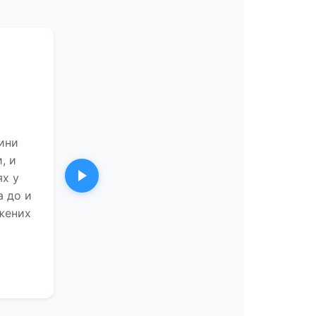
ини
, и
ях у
Следующий
а до и
 жених