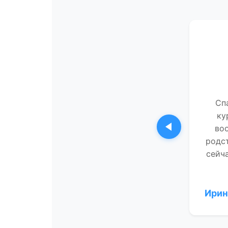
Сп
ку
воо
Предыдущи
родст
сейча
Ирин