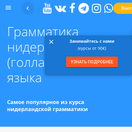


Войт
Грамматика
нидерландского
close
Занимайтесь с нами
(курсы от 90€)
(голландского)
УЗНАТЬ ПОДРОБНЕЕ
языка
Самое популярное из курса
нидерландской грамматики