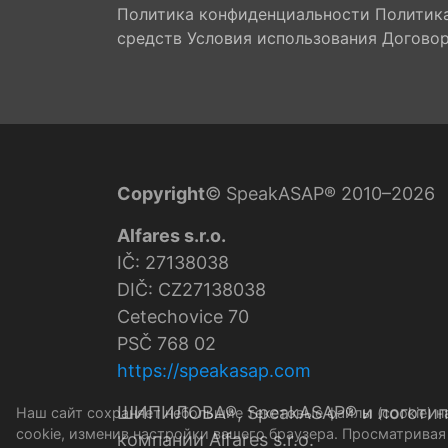
Политика конфиденциальности
Политика
средств
Условия использования
Договор
Copyright
© SpeakASAP® 2010–2026
Alfares s.r.o.
IČ: 27138038
DIČ: CZ27138038
Cetechovice 70
PSČ 768 02
https://speakasap.com
ШИПИЛОВА®, SpeakASAP® и логотип
Наш сайт сохраняет небольшие текстовые файлы (cookie) 
cookie, изменив настройки вашего браузера. Просматривая
компании Alfares s.r.o.