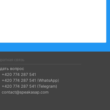
ратная связь
дать вопрос
+420 774 287 541
+420 774 287 541
(
WhatsApp
)
+420 774 287 541 (Telegram)
contact@speakasap.com