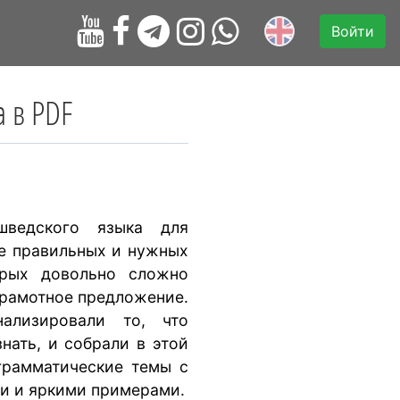
Войти
а в PDF
шведского языка для
е правильных и нужных
орых довольно сложно
грамотное предложение.
ализировали то, что
нать, и собрали в этой
 грамматические темы с
и и яркими примерами.